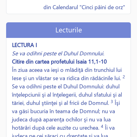
din Calendarul "Cinci pâini de orz"
Lecturile
LECTURA I
Se va odihni peste el Duhul Domnului.
Citire din cartea profetului Isaia 11,1-10
În ziua aceea va ieşi o mlădiţă din trunchiul lui
2
Iese şi un vlăstar se va ridica din rădăcinile lui.
Se va odihni peste el Duhul Domnului: duhul
înţelepciunii şi al înţelegerii, duhul sfatului şi al
3
tăriei, duhul ştiinţei şi al fricii de Domnul.
Îşi
va găsi bucuria în teama de Domnul; nu va
judeca după aparenţa ochilor şi nu va lua
4
hotărâri după cele auzite cu urechea.
Îi va
judeca pe cei săraci cu dreptate şi va lua