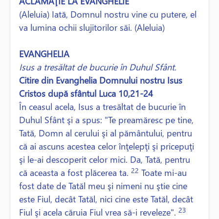
ACLAMAŢIE LA EVANGHELIE
(Aleluia) Iată, Domnul nostru vine cu putere, el
va lumina ochii slujitorilor săi. (Aleluia)
EVANGHELIA
Isus a tresăltat de bucurie în Duhul Sfânt.
Citire din Evanghelia Domnului nostru Isus
Cristos după sfântul Luca 10,21-24
În ceasul acela, Isus a tresăltat de bucurie în
Duhul Sfânt şi a spus: "Te preamăresc pe tine,
Tată, Domn al cerului şi al pământului, pentru
că ai ascuns acestea celor înţelepţi şi pricepuţi
şi le-ai descoperit celor mici. Da, Tată, pentru
22
că aceasta a fost plăcerea ta.
Toate mi-au
fost date de Tatăl meu şi nimeni nu ştie cine
este Fiul, decât Tatăl, nici cine este Tatăl, decât
23
Fiul şi acela căruia Fiul vrea să-i reveleze".