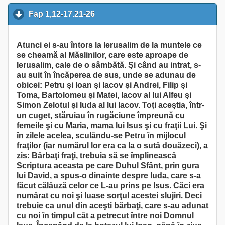
Fap 1,12-17.21-26
click to collapse contents
Atunci ei s-au întors la Ierusalim de la muntele ce
se cheamă al Măslinilor, care este aproape de
Ierusalim, cale de o sâmbătă. Şi când au intrat, s-
au suit în încăperea de sus, unde se adunau de
obicei: Petru şi Ioan şi Iacov şi Andrei, Filip şi
Toma, Bartolomeu şi Matei, Iacov al lui Alfeu şi
Simon Zelotul şi Iuda al lui Iacov. Toţi aceştia, într-
un cuget, stăruiau în rugăciune împreună cu
femeile şi cu Maria, mama lui Isus şi cu fraţii Lui. Şi
în zilele acelea, sculându-se Petru în mijlocul
fraţilor (iar numărul lor era ca la o sută douăzeci), a
zis: Bărbaţi fraţi, trebuia să se împlinească
Scriptura aceasta pe care Duhul Sfânt, prin gura
lui David, a spus-o dinainte despre Iuda, care s-a
făcut călăuză celor ce L-au prins pe Isus. Căci era
numărat cu noi şi luase sorţul acestei slujiri. Deci
trebuie ca unul din aceşti bărbaţi, care s-au adunat
cu noi în timpul cât a petrecut între noi Domnul