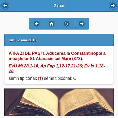
2 mai
luni, 2 mai 2016
A II-A ZI DE PAȘTI. Aducerea la Constantinopol a
moaștelor Sf. Atanasie cel Mare (373).
EvU Mt 28,1-16; Ap Fap 1,12-17.21-26; Ev Io 1,18-
28.
semn tipiconal:
(†)
semn tipiconal: Θ