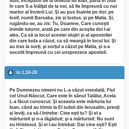
Isus, Începând de la botezul lui Ioan, până în ziua
în care S-a înălţat de la noi, să fie împreună cu noi
martor al învierii Lui. Şi au pus înainte pe doi: pe
Iosif, numit Barsaba, zis şi Iustus, şi pe Matia. Şi,
rugându-se, au zis: Tu, Doamne, Care cunoşti
inimile tuturor, arată pe care din aceştia doi l-ai
ales, Ca să ia locul acestei slujiri şi al apostoliei
din care Iuda a căzut, ca să meargă în locul lui. Şi
au tras la sorţi, şi sorţul a căzut pe Matia, şi s-a
socotit împreună cu cei unsprezece apostoli.
Io 1,18-28
click to collapse contents
Pe Dumnezeu nimeni nu L-a văzut vreodată; Fiul
cel Unul-Născut, Care este în sânul Tatălui, Acela
L-a făcut cunoscut. Şi aceasta este mărturia lui
Ioan, când au trimis la El iudeii din Ierusalim, preoţi
şi leviţi, ca să-l întrebe: Cine eşti tu? Şi el a
mărturisit şi n-a tăgăduit; şi a mărturisit: Nu sunt
eu Hristosul. Şi ei l-au întrebat: Dar cine eşti? Eşti